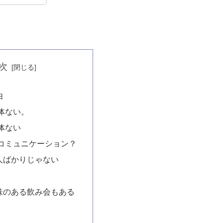
次
由
体ない。
体ない
コミュニケーション？
人ばかりじゃない
味のある飲み会もある