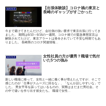
【出張体験談】コロナ禍の東京と
会社生活
長崎のギャップがすごかった
今まで避けてきたんだけど、会社側の強い要求で東京出張に行ってき
ました。 期間は6/10～6/16の一週間。コロナ禍での緊急事態宣言は
解除されてたけど、東京アラートは発令されていて不安な時期でもあ
りました。 長崎県のコロナ関連情報...
女性社員の方が優秀？職場で気付
会社生活
いた5つの強み
新しい職場に移って、女性と一緒に働く事が増えたんですが、そこで
感じたのが「仕事がスムーズに回るな」、「なんか話しやすいな」で
した。 男女平等を謳ってはいるものの、実際はまだまだ男社会。そ
の中で違いを作り出す彼女たち。 職場で女性...