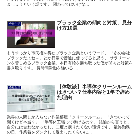
ましょうという話です。 関わってはいけな...
ブラック企業の傾向と対策、見分
会社生活
け方10選
もうすっかり市民権を得たブラック企業というワード。 「あの会社
ブラックだよね～」とか日常で普通に使ってると思う。 サラリーマ
ンを苦しめるブラック企業。本日有給を勝ち取った僕が傾向と対策を
書き殴ります。 長時間労働を強いる ...
【体験談】半導体クリーンルーム
会社生活
はきつい？仕事内容と1年で辞め
た理由
業界の人間しか入らない作業部屋「クリーンルーム」 「きついって
聞くけど本当？」 「半導体工場って稼げるの？」 結論から言うと、
自分には合わなかったし、二度と戻りたくない環境です。 最終勤務
の日、作業着をダンクして退出したくらいに...