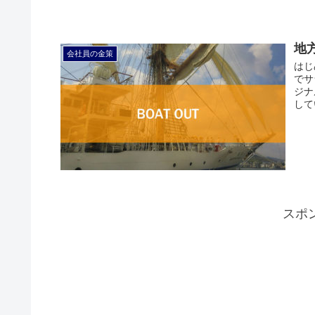
地
会社員の金策
はじ
でサ
ジナ
して
スポ