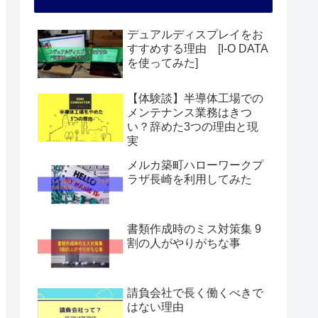
デュアルディスプレイをお
すすめする理由 [I-O DATA
を使ってみた]
【体験談】半導体工場での
メンテナンス業務はきつ
い？辞めた3つの理由と現
実
メルカ築町ハローワークプ
ラザ長崎を利用してみた
書類作成時のミス対策集 9
割の人がやりがちな事
請負会社で長く働くべきで
はない理由