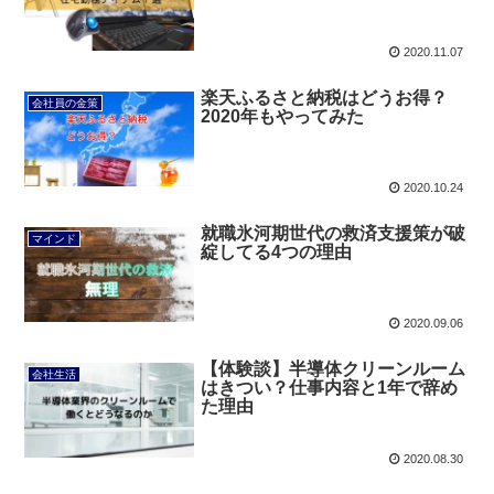
2020.11.07
楽天ふるさと納税はどうお得？
会社員の金策
2020年もやってみた
2020.10.24
就職氷河期世代の救済支援策が破
マインド
綻してる4つの理由
2020.09.06
【体験談】半導体クリーンルーム
会社生活
はきつい？仕事内容と1年で辞め
た理由
2020.08.30