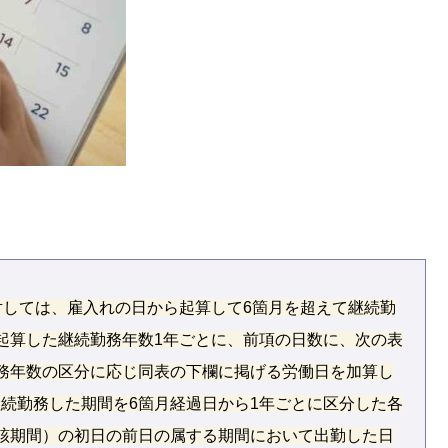
対しては、雇入れの日から起算して6箇月を超えて継続勤
起算した継続勤務年数1年ごとに、前項の日数に、次の表
務年数の区分に応じ同表の下欄に掲げる労働日を加算し
続勤務した期間を6箇月経過日から1年ごとに区分した各
該期間）の初日の前日の属する期間において出勤した日