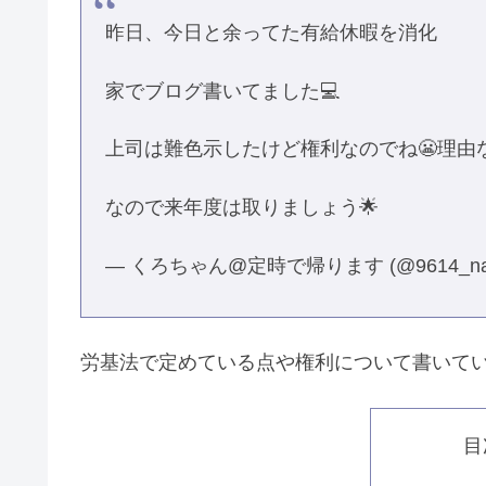
昨日、今日と余ってた有給休暇を消化
家でブログ書いてました💻
上司は難色示したけど権利なのでね😬理由
なので来年度は取りましょう🌟
— くろちゃん@定時で帰ります (@9614_nag
労基法で定めている点や権利について書いて
目