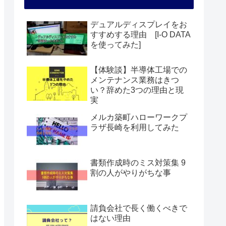
デュアルディスプレイをお
すすめする理由 [I-O DATA
を使ってみた]
【体験談】半導体工場での
メンテナンス業務はきつ
い？辞めた3つの理由と現
実
メルカ築町ハローワークプ
ラザ長崎を利用してみた
書類作成時のミス対策集 9
割の人がやりがちな事
請負会社で長く働くべきで
はない理由