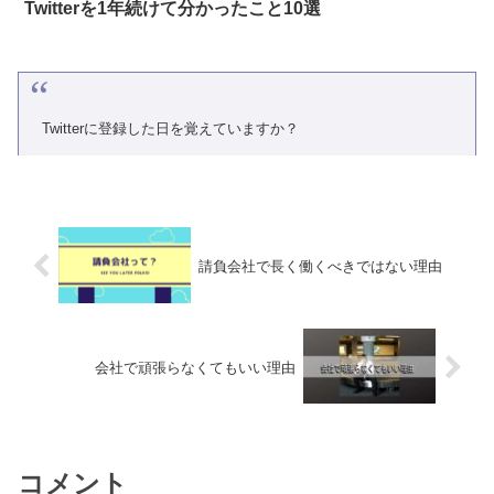
Twitterを1年続けて分かったこと10選
Twitterに登録した日を覚えていますか？
#MyTwitterAnniversary
もう1年経ったとは😲 ちゃんと活動しよう
サラリーマン 副業している人 投資している人 デザインしている
人 サッカー好きな人 長崎好きな人 最近ブログを始めてみた🤗
https://t.co/R9Bk8NU3dq
pic.twitter.com/B8awweJ9AR
— くろち
ゃん (@9614_nagasaki)
March 17, 2019
請負会社で長く働くべきではない理由
会社で頑張らなくてもいい理由
コメント