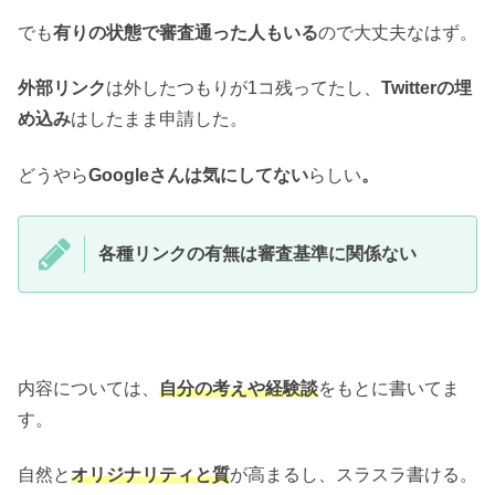
でも
有りの状態で審査通った人もいる
ので大丈夫なはず。
外部リンク
は外したつもりが1コ残ってたし、
Twitterの埋
め込み
はしたまま申請した。
どうやら
Googleさんは気にしてない
らしい
。
各種リンクの有無は審査基準に関係ない
内容については、
自分の考えや経験談
をもとに書いてま
す。
自然と
オリジナリティと質
が高まるし、スラスラ書ける。