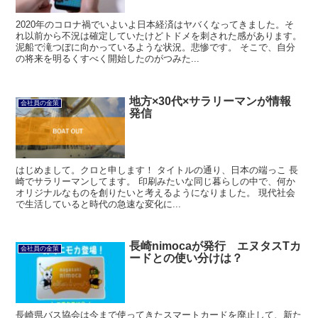
2020年のコロナ禍でいよいよ日本経済はヤバくなってきました。そ
れ以前から不況は確定していたけどトドメを刺された感があります。
泥船で滝つぼに向かっているような状況。悲惨です。 そこで、自分
の将来を明るくすべく開始したのがつみた...
地方×30代×サラリーマンが情報
会社員の金策
発信
はじめまして。クロと申します！ タイトルの通り、日本の端っこ 長
崎でサラリーマンしてます。 印刷みたいな同じ暮らしの中で、何か
オリジナルなものを創りたいと考えるようになりました。 現代社会
で生活していると時代の急速な変化に...
長崎nimocaが発行 エヌタスTカ
会社員の金策
ードとの使い分けは？
長崎県バス協会は今まで使ってきたスマートカードを廃止して、新た